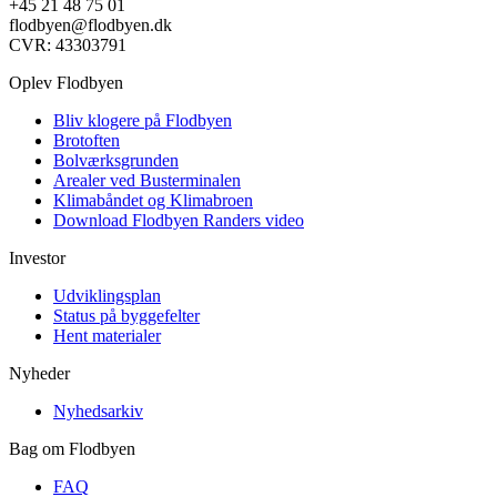
+45 21 48 75 01
flodbyen@flodbyen.dk
CVR: 43303791
Oplev Flodbyen
Bliv klogere på Flodbyen
Brotoften
Bolværksgrunden
Arealer ved Busterminalen
Klimabåndet og Klimabroen
Download Flodbyen Randers video
Investor
Udviklingsplan
Status på byggefelter
Hent materialer
Nyheder
Nyhedsarkiv
Bag om Flodbyen
FAQ